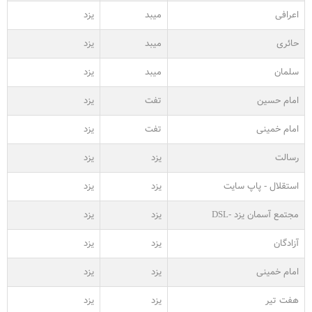
اعرافی
میبد
یزد
حائری
میبد
یزد
سلمان
میبد
یزد
امام حسین
تفت
یزد
امام خمینی
تفت
یزد
رسالت
یزد
یزد
استقلال - پاپ سایت
یزد
یزد
مجتمع آسمان یزد -DSL
یزد
یزد
آزادگان
یزد
یزد
امام خمینی
یزد
یزد
هفت تیر
یزد
یزد