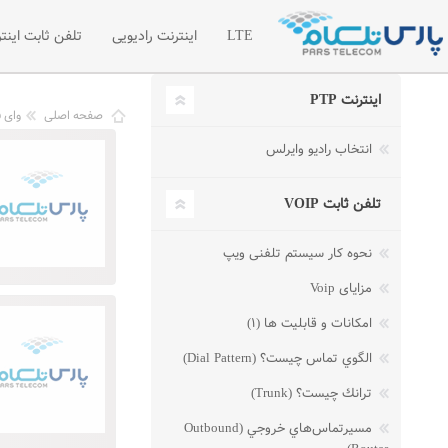
LTE
اینترنت رادیویی
تلفن ثابت اینتر
اینترنت PTP
اینترنت LTE
اینترنت رادیویی اختصاصی
تلفن سازما
صفحه اصلی
وای 
انتخاب رادیو وایرلس
شبکه خصوصی مجازی VPN
لیست قیمت 
درخواست امکان سنجی رادیویی
درخواست تل
تلفن ثابت VOIP
مطالب آموز
نحوه کار سیستم تلفنی ویپ
مزایای Voip
امکانات و قابلیت ها (۱)
الگوي تماس چيست؟ (Dial Pattern)
ترانك چيست؟ (Trunk)
مسيرتماس‌هاي خروجي (Outbound