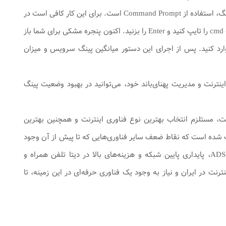
سرعت دانلود و آپلود، از میزان پینگ سرویس خود آگاهی پیدا کنید. راهکار بعدی برای اطلاع از پینگ، استفاده از Command Prompt است. برای این کار کافی است در
لپ‌تاپ یا کامپیوتر خود، کلیدهای ترکیبی Win+R را همزمان بزنید و سپس در پنجره باز‌شده، عبارت cmd را تایپ کنید و Enter را بزنید. اکنون پنجره مشکی برای شما باز
 به آن Command Prompt می‌گویند. سپس در این پنجره دستور Ping ۸.۸.۸.۸ را وارد کنید. پس از اجرای این دستور میانگین پینگ سرویس و میزان
نترنت و مدیریت پهنای‌باند خود، می‌توانید در بهبود وضعیت پینگ
ترنت، مستلزم انتخاب بهترین نوع فناوری اینترنت و همچنین بهترین
 اینترنت توسط شما خواهد بود. در واقع پیشرفت فناوری اینترنت و ظهور PTP سبب شده است که نقاط ضعف سایر فناوری‌هایی که تا پیش از آن وجود
داشت، کاهش یابد. از جمله این نقاط ضعف می‌توان به محدودیت سرعت در سرویس‌های ADSL، پایداری پایین شبکه و هزینه‌های بالا در دیتا تلفن همراه و
با ظهور فناوری PTP ، حرفه‌ای شدن کاربران اینترنت در ایران و نیاز به وجود یک فناوری حرفه‌ای در این زمینه، تا