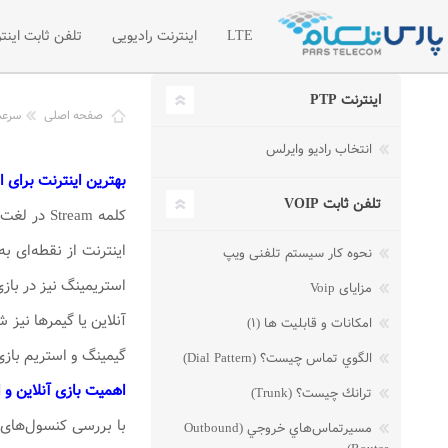
LTE
اینترنت رادیویی
تلفن ثابت اینتر
اینترنت PTP
اینترنت LTE
اینترنت رادیویی اختصاصی
تلفن سازما
صفحه اصلی
سرع
انتخاب رادیو وایرلس
شبکه خصوصی مجازی VPN
لیست قیمت 
بهترین اینترنت برای 
درخواست امکان سنجی رادیویی
درخواست تل
تلفن ثابت VOIP
کلمه ream
مطالب آموز
اینترنت از نقطه‌ای ب
نحوه کار سیستم تلفنی ویپ
استریمینگ نیز در با
مزایای Voip
آنلاین یا گیمرها نیز
امکانات و قابلیت ها (۱)
گیمینگ و استریم بازی 
الگوي تماس چيست؟ (Dial Pattern)
اهمیت بازی آنلاین و 
ترانك چيست؟ (Trunk)
مسيرتماس‌هاي خروجي (Outbound