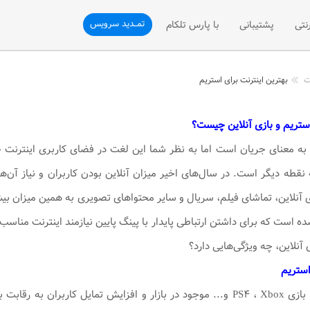
تمــدید سرویس
نتی
پشتیبانی
با پارس تلکام
نی
ثبت تیکت
درباره ما
ت
بهترین اینترنت برای استریم
تلفن سازمانی
پشتیبانی فنی
ارتباط با ما
استریم و بازی آنلاین چیست؟
فن سازمانی
رسیدگی به شکایات (VOC)
درخواست همکاری با ما
St در لغت به معنای جریان است اما به نظر شما این لغت در فضای کاربری اینتر
شی تلفن ثابت
پیشنهادات و انتقادات
درخواست نمایندگی فروش
ه نقطه دیگر است. در سال‌های اخیر میزان آنلاین بودن کاربران و نیاز آن‌
مقالات آموزشی
زی آنلاین، تماشای فیلم، سریال و سایر محتواهای تصویری به همین میزان 
 شده است که برای داشتن ارتباطی پایدار با پینگ پایین نیازمند اینترنت منا
آنلاین، چه ویژگی‌هایی دارد؟
استریم
با بررسی کنسول‌های بازی PS۴ ، Xbox و... موجود در بازار و افزایش تمایل