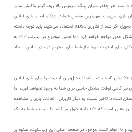
د داشت. هر چقدر میزان پینگ سرویس بالا رود، گیمر واکنش‌ سایر
یان بازی، می‌تواند مهم‌ترین معضل شما در هنگام انجام بازی آنلاین
باشد. البته باید اطلاع داشته باشید که میزان پینگ اینترنت در تمامی زمان‌ها یکسان نخواهد بود؛ به‌ویژه اگر شما از فناوری ADSL استفاده می‌کنید، باید توجه داشته
باشید که اتصال همزمان چند کاربر و استفاده سطحی آن‌ها از پهنای‌باند یک اشتراک، شما را با مشکل جدی مواجه خواهد کرد. اما همین موضوع در اینترنت PTP به
ی‌توان گفت که استفاده همزمان چندین کاربر از سرویس PTP تقریبا مشکلی برای اینترنت مورد نیاز شما برای استریم در بازی آنلاین، ایجاد
لازم به توضیح است که در حالت استاندارد، اگر پینگ شما در سرویس دریافتی‌تان عددی کمتر از ۲۰ میلی ثانیه باشد، شما ایده‌آل‌ترین اینترنت را برای بازی آنلاین
زان نیز گاهی اوقات مشکل خاصی برای شما به وجود نخواهد آورد، اما
ممکن است با تاخیر نسبت به دیگر کاربران، اتفاقات بازی را مشاهده
کنید و این موضوع گاهی شما را با مشکل مواجه می‌کند. برای مثال پینگ ۳۰۰ میلی ثانیه به این معنی است که ۰/۳ ثانیه طول می‌کشد تا سیستم شما به یک
د و با انجام تست موجود در صفحه اصلی این وب‌سایت، علاوه بر