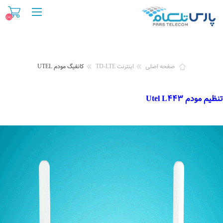
(۰)
صفحه اصلی
اینترنت TD-LTE
کانفیگ مودم UTEL
تنظیم مودم Utel L۴۴۳