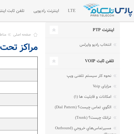
LTE
اینترنت رادیویی
تلفن ثابت اینتر
اینترنت PTP
اینترنت LTE
اینترنت رادیویی اختصاصی
تلفن سازما
صفحه اصلی
مناطق
مراکز تحت پوشش اینترن
انتخاب رادیو وایرلس
شبکه خصوصی مجازی VPN
لیست قیمت 
درخواست امکان سنجی رادیویی
درخواست تل
تلفن ثابت VOIP
مطالب آموز
نحوه کار سیستم تلفنی ویپ
مزایای Voip
امکانات و قابلیت ها (۱)
الگوي تماس چيست؟ (Dial Pattern)
ترانك چيست؟ (Trunk)
مسيرتماس‌هاي خروجي (Outbound