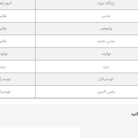
پایگاه نوژه
کبودراه
مدنی
ملایر
ولیعصر
ملایر
مدنی جدید
ملایر
نهاوند
نهاون
رزن
رزن
تویسرکان
تویسرک
رضی الدین
تویسرک
کنید