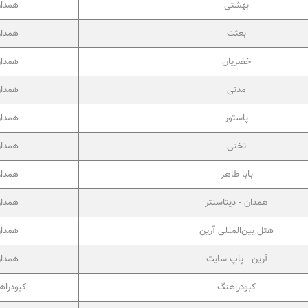
بهشتی
همدا
بعثت
همدا
خضریان
همدا
مدنی
همدا
پاستور
همدا
تختی
همدا
بابا طاهر
همدا
همدان - دیتاسنتر
همدا
هتل بین‌المللی آرین
همدا
آرین - پاپ سایت
همدا
کبودراهنگ
کبودراه