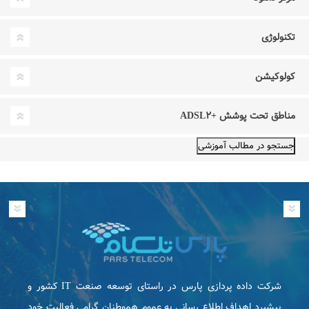
تکنولوژی
کولوکیشن
مناطق تحت پوشش +ADSL۲
شرکت داده پردازی پارس در راستای توسعه صنعت IT كشور و
پیشبرد اهداف اطلاع رسانی به عموم هموطنان گرامی فعاليت خود