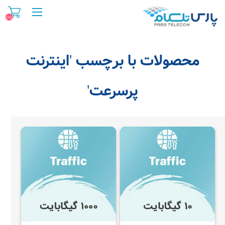
(۰)
محصولات با برچسب 'اینترنت
پرسرعت'