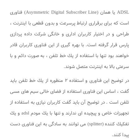
ADSL يا همان (Asymmetric Digital Subscriber Line) فناوری
است كه برای برقراری ارتباط پرسرعت و بدون قطعی با اينترنت ،
طراحی و در اختيار كاربران اداری و خانگی شرکت داده پردازی
پارس قرار گرفته است. با بهره گيری از اين فناوری كاربران قادر
خواهند بود تنها با استفاده از يك خط تلفن ، به صورت دائم و با
سرعتی بالا به اينترنت متصل شوند.
در توضيح اين فناوری و استفاده ۲ منظوره از يك خط تلفن بايد
گفت ، اساس اين فناوری استفاده از فضای خالی سيم های مسی
تلفن است . در توضيح آن بايد گفت كاربران نيازی به استفاده از
تجهيزات خاص و پيچيده ای ندارند و تنها با يك مودم adsl و يك
تفكيك كننده (splitter) می توانند به سادگی به اين فناوری دست
پيدا كنند.