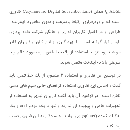
ADSL يا همان (Asymmetric Digital Subscriber Line) فناوری
است كه برای برقراری ارتباط پرسرعت و بدون قطعی با اينترنت ،
طراحی و در اختيار كاربران اداری و خانگی شرکت داده پردازی
پارس قرار گرفته است. با بهره گيری از اين فناوری كاربران قادر
خواهند بود تنها با استفاده از يك خط تلفن ، به صورت دائم و با
سرعتی بالا به اينترنت متصل شوند.
در توضيح اين فناوری و استفاده ۲ منظوره از يك خط تلفن بايد
گفت ، اساس اين فناوری استفاده از فضای خالی سيم های مسی
تلفن است . در توضيح آن بايد گفت كاربران نيازی به استفاده از
تجهيزات خاص و پيچيده ای ندارند و تنها با يك مودم adsl و يك
تفكيك كننده (splitter) می توانند به سادگی به اين فناوری دست
پيدا كنند.