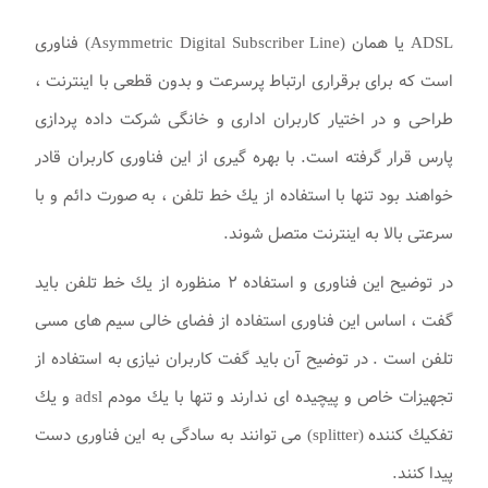
ADSL يا همان (Asymmetric Digital Subscriber Line) فناوری
است كه برای برقراری ارتباط پرسرعت و بدون قطعی با اينترنت ،
طراحی و در اختيار كاربران اداری و خانگی شرکت داده پردازی
پارس قرار گرفته است. با بهره گيری از اين فناوری كاربران قادر
خواهند بود تنها با استفاده از يك خط تلفن ، به صورت دائم و با
سرعتی بالا به اينترنت متصل شوند.
در توضيح اين فناوری و استفاده ۲ منظوره از يك خط تلفن بايد
گفت ، اساس اين فناوری استفاده از فضای خالی سيم های مسی
تلفن است . در توضيح آن بايد گفت كاربران نيازی به استفاده از
تجهيزات خاص و پيچيده ای ندارند و تنها با يك مودم adsl و يك
تفكيك كننده (splitter) می توانند به سادگی به اين فناوری دست
پيدا كنند.