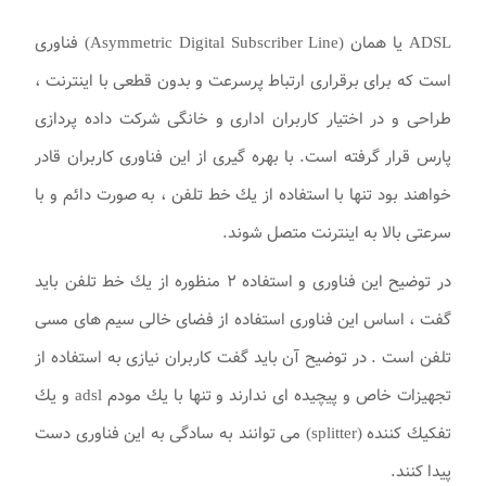
ADSL يا همان (Asymmetric Digital Subscriber Line) فناوری
است كه برای برقراری ارتباط پرسرعت و بدون قطعی با اينترنت ،
طراحی و در اختيار كاربران اداری و خانگی شرکت داده پردازی
پارس قرار گرفته است. با بهره گيری از اين فناوری كاربران قادر
خواهند بود تنها با استفاده از يك خط تلفن ، به صورت دائم و با
سرعتی بالا به اينترنت متصل شوند.
در توضيح اين فناوری و استفاده ۲ منظوره از يك خط تلفن بايد
گفت ، اساس اين فناوری استفاده از فضای خالی سيم های مسی
تلفن است . در توضيح آن بايد گفت كاربران نيازی به استفاده از
تجهيزات خاص و پيچيده ای ندارند و تنها با يك مودم adsl و يك
تفكيك كننده (splitter) می توانند به سادگی به اين فناوری دست
پيدا كنند.