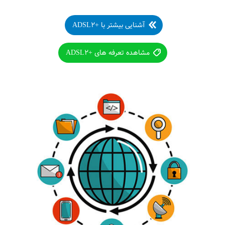
آشنایی بیشتر با +ADSL۲
مشاهده تعرفه های +ADSL۲